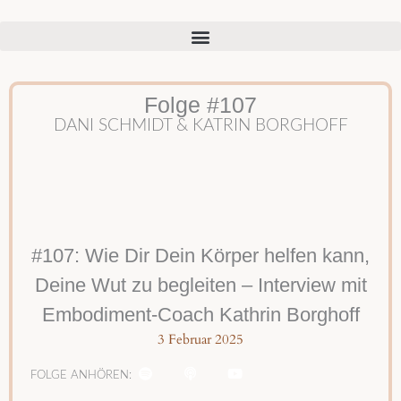
Folge #107
DANI SCHMIDT & KATRIN BORGHOFF
#107: Wie Dir Dein Körper helfen kann,
Deine Wut zu begleiten – Interview mit
Embodiment-Coach Kathrin Borghoff
3 Februar 2025
S
P
Y
p
o
o
FOLGE ANHÖREN:
o
d
u