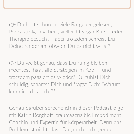
t
c
t
i
a
u
f
s
b
y
t
e
👉 Du hast schon so viele Ratgeber gelesen,
Podcastfolgen gehört, vielleicht sogar Kurse oder
Therapie besucht – aber trotzdem schreist Du
Deine Kinder an, obwohl Du es nicht willst?
👉 Du weißt genau, dass Du ruhig bleiben
möchtest, hast alle Strategien im Kopf – und
trotzdem passiert es wieder? Du fühlst Dich
schuldig, schämst Dich und fragst Dich: “Warum
kann ich das nicht?”
Genau darüber spreche ich in dieser Podcastfolge
mit Katrin Borghoff, traumasensible Embodiment-
Coachin und Expertin für Körperarbeit. Denn das
Problem ist nicht, dass Du „noch nicht genug