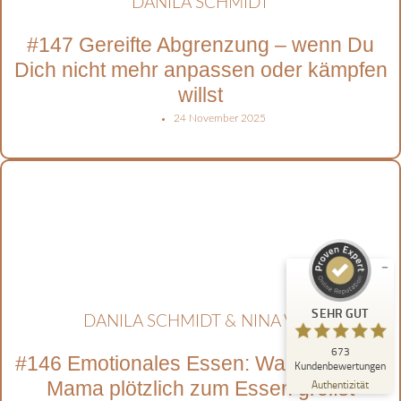
DANILA SCHMIDT
#147 Gereifte Abgrenzung – wenn Du
Dich nicht mehr anpassen oder kämpfen
willst
24 November 2025
Kundenbewertungen und Erfahrungen zu
Friedvolle Mutterschaft Danila Schmidt GmbH
SEHR GUT
%
100
Empfehlungen auf
ProvenExpert.com
5,00
/
4,95
673
SEHR GUT
Bewertungen auf ProvenExpert.com
DANILA SCHMIDT & NINA VEIT
673
Blick aufs ProvenExpert-Profil werfen
#146 Emotionales Essen: Warum Du als
Kundenbewertungen
20.07.2026
Authentizität
Mama plötzlich zum Essen greifst