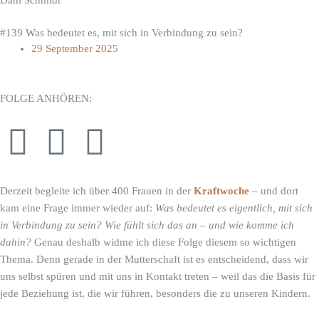
#139 Was bedeutet es, mit sich in Verbindung zu sein?
29 September 2025
FOLGE ANHÖREN:
S
P
Y
p
o
o
Derzeit begleite ich über 400 Frauen in der
Kraftwoche
– und dort
o
d
u
kam eine Frage immer wieder auf:
Was bedeutet es eigentlich, mit sich
in Verbindung zu sein? Wie fühlt sich das an – und wie komme ich
t
c
t
dahin?
Genau deshalb widme ich diese Folge diesem so wichtigen
Thema. Denn gerade in der Mutterschaft ist es entscheidend, dass wir
i
a
u
uns selbst spüren und mit uns in Kontakt treten – weil das die Basis für
jede Beziehung ist, die wir führen, besonders die zu unseren Kindern.