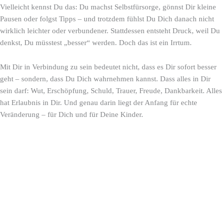
f
s
b
Vielleicht kennst Du das: Du machst Selbstfürsorge, gönnst Dir kleine
y
t
e
Pausen oder folgst Tipps – und trotzdem fühlst Du Dich danach nicht
wirklich leichter oder verbundener. Stattdessen entsteht Druck, weil Du
denkst, Du müsstest „besser“ werden. Doch das ist ein Irrtum.
Mit Dir in Verbindung zu sein bedeutet nicht, dass es Dir sofort besser
geht – sondern, dass Du Dich wahrnehmen kannst. Dass alles in Dir
sein darf: Wut, Erschöpfung, Schuld, Trauer, Freude, Dankbarkeit. Alles
hat Erlaubnis in Dir. Und genau darin liegt der Anfang für echte
Veränderung – für Dich und für Deine Kinder.