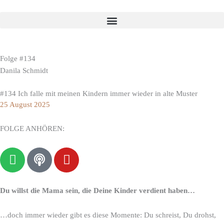
Folge #134
Danila Schmidt
#134 Ich falle mit meinen Kindern immer wieder in alte Muster
25 August 2025
FOLGE ANHÖREN:
S
P
Y
p
o
o
o
d
u
t
c
t
Du willst die Mama sein, die Deine Kinder verdient haben…
i
a
u
f
s
b
…doch immer wieder gibt es diese Momente: Du schreist, Du drohst,