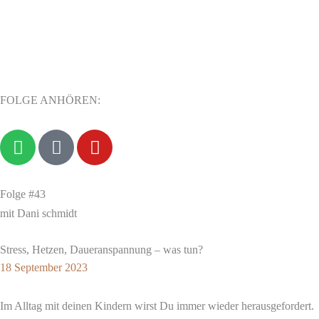
FOLGE ANHÖREN:
S
P
Y
p
o
o
o
d
u
t
c
t
Folge #43
i
a
u
mit Dani schmidt
f
s
b
y
t
e
Stress, Hetzen, Daueranspannung – was tun?
18 September 2023
Im Alltag mit deinen Kindern wirst Du immer wieder herausgefordert.