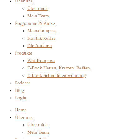
Über uns
Über mich
Mein Team
Programme & Kurse
Mamakompass
Konfliktkoffer
Die Anderen
Produkte
Wut-Kompass
E-Book Hauen, Kratzen. Beißen
E-Book Schnullerentwöhnung
Podcast
Blog
Login
Home
Über uns
Über mich
Mein Team