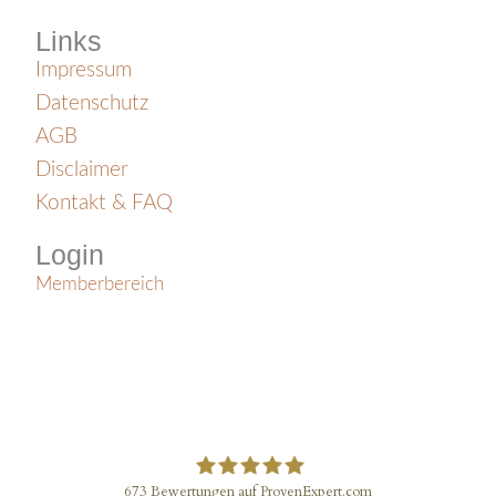
Links
Impressum
Datenschutz
AGB
Disclaimer
Kontakt & FAQ
Login
Memberbereich
S
Y
I
p
o
n
o
u
s
© 2025 Friedvolle Mutterschaft
t
t
t
i
u
a
673
Bewertungen auf ProvenExpert.com