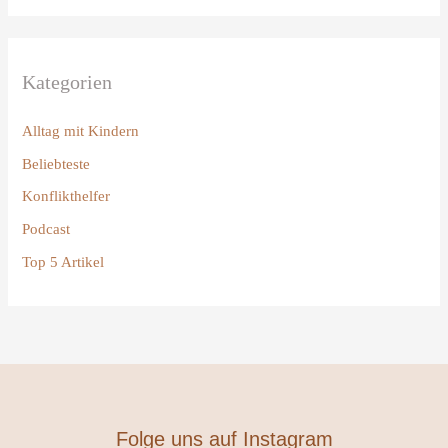
:
Kategorien
Alltag mit Kindern
Beliebteste
Konflikthelfer
Podcast
Top 5 Artikel
Folge uns auf Instagram