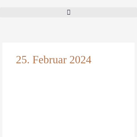
25. Februar 2024
Streit
meines
Sohnes
mit
seinem
Opa
–