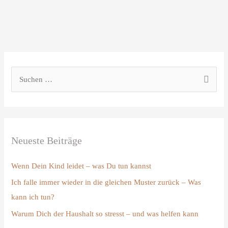
S
u
c
h
Neueste Beiträge
e
n
Wenn Dein Kind leidet – was Du tun kannst
n
Ich falle immer wieder in die gleichen Muster zurück – Was
a
kann ich tun?
c
Warum Dich der Haushalt so stresst – und was helfen kann
h