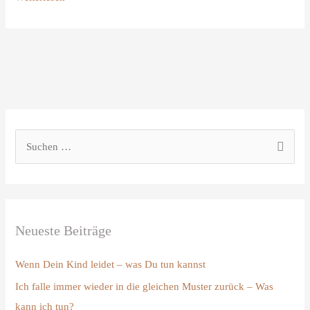
S
u
c
h
Neueste Beiträge
e
n
Wenn Dein Kind leidet – was Du tun kannst
n
Ich falle immer wieder in die gleichen Muster zurück – Was
a
kann ich tun?