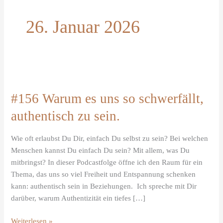
26. Januar 2026
#156
Warum
#156 Warum es uns so schwerfällt,
es
uns
authentisch zu sein.
so
schwerfällt,
Wie oft erlaubst Du Dir, einfach Du selbst zu sein? Bei welchen
authentisch
Menschen kannst Du einfach Du sein? Mit allem, was Du
zu
mitbringst? In dieser Podcastfolge öffne ich den Raum für ein
sein.
Thema, das uns so viel Freiheit und Entspannung schenken
kann: authentisch sein in Beziehungen. Ich spreche mit Dir
darüber, warum Authentizität ein tiefes […]
Weiterlesen »