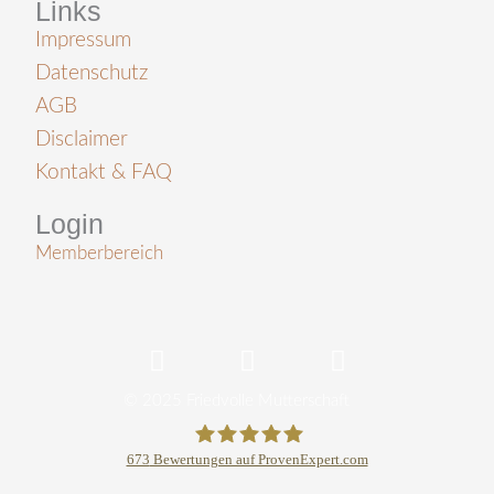
Links
Impressum
Datenschutz
AGB
Disclaimer
Kontakt & FAQ
Login
Memberbereich
S
Y
I
p
o
n
o
u
s
© 2025 Friedvolle Mutterschaft
t
t
t
i
u
a
673
Bewertungen auf ProvenExpert.com
f
b
g