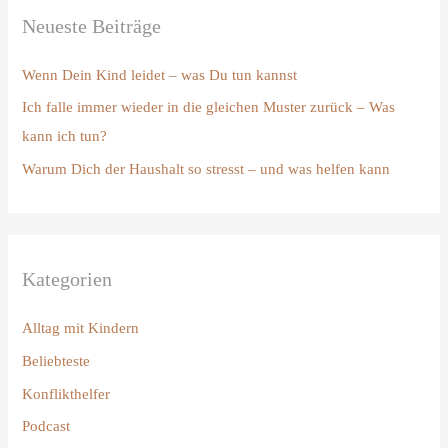
Neueste Beiträge
e
n
Wenn Dein Kind leidet – was Du tun kannst
n
Ich falle immer wieder in die gleichen Muster zurück – Was
a
kann ich tun?
c
Warum Dich der Haushalt so stresst – und was helfen kann
h
:
Kategorien
Alltag mit Kindern
Beliebteste
Konflikthelfer
Podcast