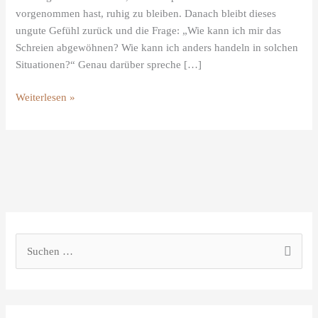
das
vorgenommen hast, ruhig zu bleiben. Danach bleibt dieses
Schreien
ungute Gefühl zurück und die Frage: „Wie kann ich mir das
abgewöhnen?
Schreien abgewöhnen? Wie kann ich anders handeln in solchen
Situationen?“ Genau darüber spreche […]
Weiterlesen »
S
u
c
h