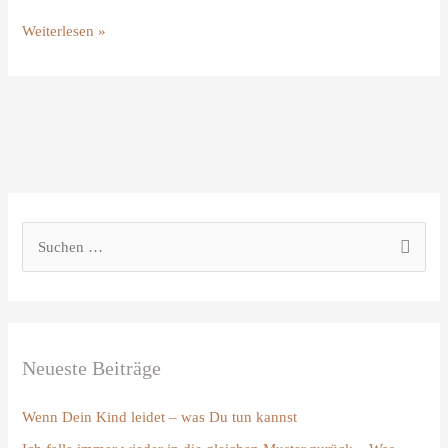
Weiterlesen »
S
u
c
h
Neueste Beiträge
e
n
Wenn Dein Kind leidet – was Du tun kannst
n