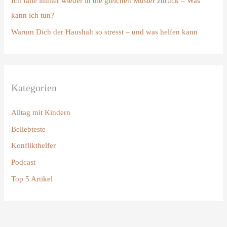
Ich falle immer wieder in die gleichen Muster zurück – Was
a
kann ich tun?
c
Warum Dich der Haushalt so stresst – und was helfen kann
h
:
Kategorien
Alltag mit Kindern
Beliebteste
Konflikthelfer
Podcast
Top 5 Artikel