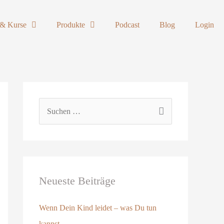
& Kurse
Produkte
Podcast
Blog
Login
S
u
c
h
e
Neueste Beiträge
n
Wenn Dein Kind leidet – was Du tun
n
kannst