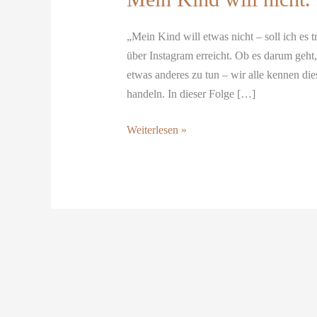
nicht.
Soll
„Mein Kind will etwas nicht – soll ich es
ich
über Instagram erreicht. Ob es darum geh
es
etwas anderes zu tun – wir alle kennen die
trotzdem
handeln. In dieser Folge […]
machen?
Weiterlesen »