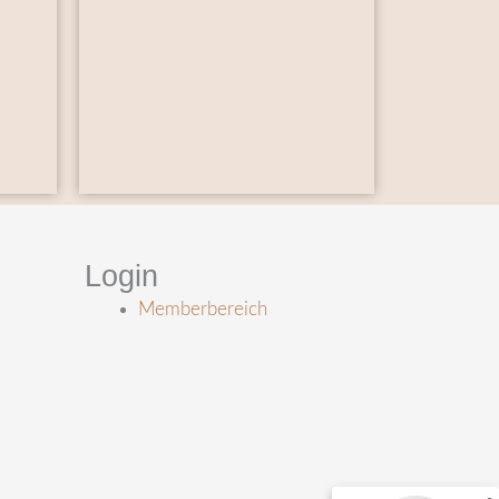
Login
Memberbereich
Kundenbewertungen und Erfahrungen zu
Friedvolle Mutterschaft Danila Schmidt GmbH
%
100
SEHR GUT
Empfehlungen auf
ProvenExpert.com
5,00
/
4,95