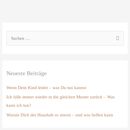
S
u
c
h
Neueste Beiträge
e
n
Wenn Dein Kind leidet – was Du tun kannst
n
Ich falle immer wieder in die gleichen Muster zurück – Was
a
kann ich tun?
c
Warum Dich der Haushalt so stresst – und was helfen kann
h
: