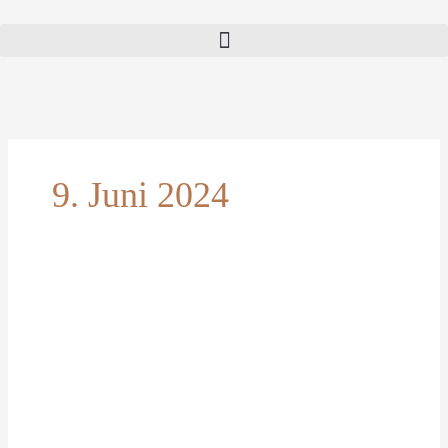
9. Juni 2024
Glaubenssätze
verstehen:
Auflösen,
verändern
oder
annehmen?