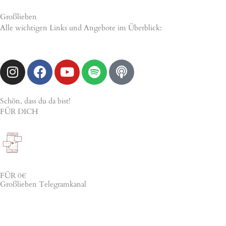
Großlieben
Alle wichtigen Links und Angebote im Überblick:​
I
F
Y
S
P
n
a
o
p
o
s
c
u
o
d
t
e
t
t
c
Schön, dass du da bist!
FÜR DICH
a
b
u
i
a
g
o
b
f
s
r
o
e
y
t
a
k
m
FÜR 0€
Großlieben Telegramkanal